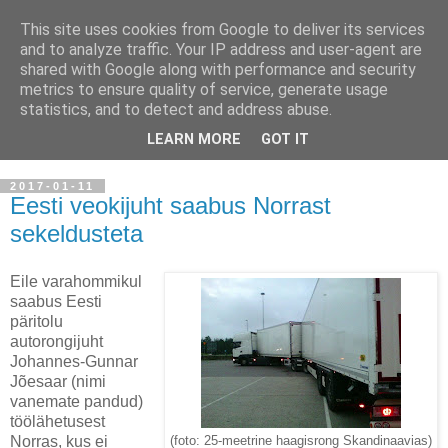
This site uses cookies from Google to deliver its services
Nonsense News Service
and to analyze traffic. Your IP address and user-agent are
shared with Google along with performance and security
ONLINE
metrics to ensure quality of service, generate usage
statistics, and to detect and address abuse.
Uudised, mille usaldusväärsuses pole vaja kahelda...
LEARN MORE
GOT IT
2017-01-11
Eesti veokijuht saabus Norrast
sekeldusteta
Eile varahommikul
saabus Eesti
päritolu
autorongijuht
Johannes-Gunnar
Jõesaar (nimi
vanemate pandud)
töölähetusest
Norras, kus ei
(foto: 25-meetrine haagisrong Skandinaavias)