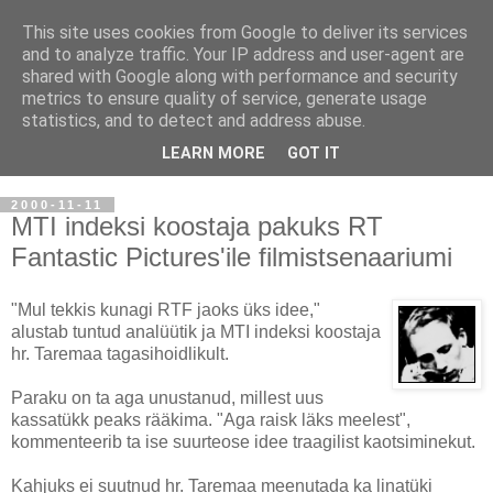
This site uses cookies from Google to deliver its services
Nonsense News Service
and to analyze traffic. Your IP address and user-agent are
shared with Google along with performance and security
ONLINE
metrics to ensure quality of service, generate usage
statistics, and to detect and address abuse.
Uudised, mille usaldusväärsuses pole vaja kahelda...
LEARN MORE
GOT IT
2000-11-11
MTI indeksi koostaja pakuks RT
Fantastic Pictures'ile filmistsenaariumi
"Mul tekkis kunagi RTF jaoks üks idee,"
alustab tuntud analüütik ja MTI indeksi koostaja
hr. Taremaa tagasihoidlikult.
Paraku on ta aga unustanud, millest uus
kassatükk peaks rääkima. "Aga raisk läks meelest",
kommenteerib ta ise suurteose idee traagilist kaotsiminekut.
Kahjuks ei suutnud hr. Taremaa meenutada ka linatüki