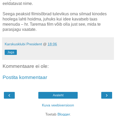
eeldatavat nime.
Seega peaksid filmisõbrad tulevikus oma silmad kinodes
hoolega lahti hoidma, juhuks kui idee kavatseb taas
meenuda – hr. Taremaa film võib olla just see, mida te
parasjagu vaatate.
Karskusklubi President
@
18:06
Jaga
Kommentaare ei ole:
Postita kommentaar
‹
›
Avaleht
Kuva veebiversioon
Toetab
Blogger
.